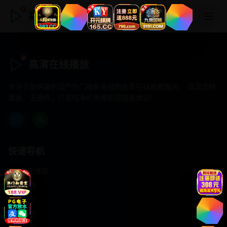
高清在线播放
高清在线播放
专注于提供最新国产热门电影电视剧免费在线观看服务， 高清流畅
播放，无插件，打造纯净的免费影视观看体验！
快速导航
首页推荐
精选剧情
热门动作
浪漫爱情